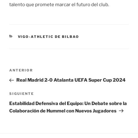
talento que promete marcar el futuro del club.
CATEGORÍAS
VIGO-ATHLETIC DE BILBAO
Navegación
Entrada
ANTERIOR
de
anterior:
Real Madrid 2-0 Atalanta UEFA Super Cup 2024
entradas
Siguiente
SIGUIENTE
entrada
Estabilidad Defensiva del Equipo: Un Debate sobre la
Colaboración de Hummel con Nuevos Jugadores