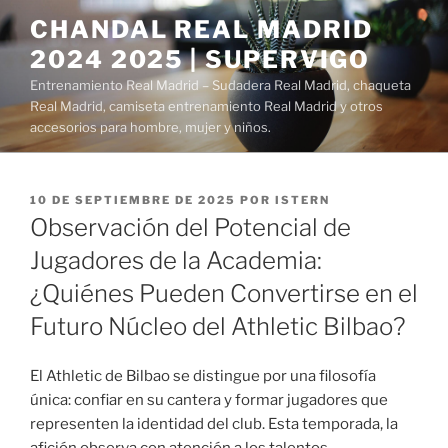
Saltar
CHANDAL REAL MADRID
al
2024 2025 | SUPERVIGO
contenido
Entrenamiento Real Madrid – Sudadera Real Madrid, chaqueta
Real Madrid, camiseta entrenamiento Real Madrid y otros
accesorios para hombre, mujer y niños.
PUBLICADO
10 DE SEPTIEMBRE DE 2025
POR
ISTERN
EL
Observación del Potencial de
Jugadores de la Academia:
¿Quiénes Pueden Convertirse en el
Futuro Núcleo del Athletic Bilbao?
El Athletic de Bilbao se distingue por una filosofía
única: confiar en su cantera y formar jugadores que
representen la identidad del club. Esta temporada, la