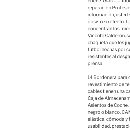
coche. 04/00 – Todo
reparación Profesio
información, usted 
dosis o su efecto. 
concentran los miem
Vicente Calderón, s
chaqueta que los ju
fútbol hechas por c
resistentes al desga
prensa.
14 Bordonera para c
revestimiento de t
cables tienen una 
Caja de Almacenami
Asientos de Coche, 
negro o blanco. 
elástica, cómoda y f
usabilidad, prestac