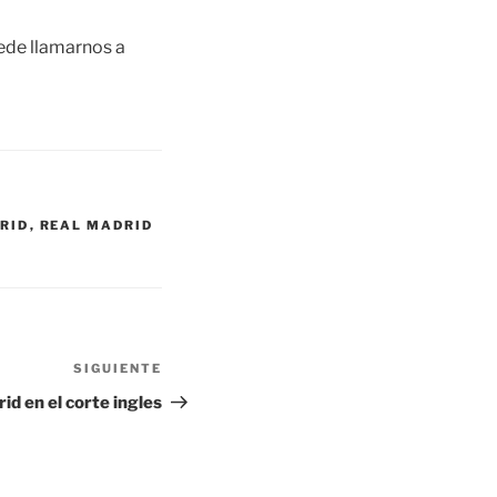
ede llamarnos a
RID
,
REAL MADRID
SIGUIENTE
Siguiente
entrada
id en el corte ingles