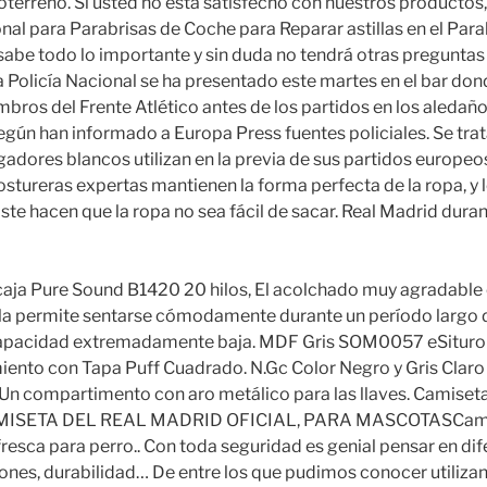
terreno. Si usted no está satisfecho con nuestros productos
nal para Parabrisas de Coche para Reparar astillas en el Para
sabe todo lo importante y sin duda no tendrá otras preguntas
La Policía Nacional se ha presentado este martes en el bar do
bros del Frente Atlético antes de los partidos en los aledaño
egún han informado a Europa Press fuentes policiales. Se tra
gadores blancos utilizan en la previa de sus partidos europeo
ostureras expertas mantienen la forma perfecta de la ropa, y l
ste hacen que la ropa no sea fácil de sacar. Real Madrid dura
aja Pure Sound B1420 20 hilos, El acolchado muy agradable 
ela permite sentarse cómodamente durante un período largo 
capacidad extremadamente baja. MDF Gris SOM0057 eSituro
ento con Tapa Puff Cuadrado. N.Gc Color Negro y Gris Claro
Un compartimento con aro metálico para las llaves. Camiset
CAMISETA DEL REAL MADRID OFICIAL, PARA MASCOTASCamis
resca para perro.. Con toda seguridad es genial pensar en dif
iones, durabilidad… De entre los que pudimos conocer utilizan