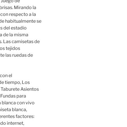
, Juego de
brisas. Mirando la
 con respecto a la
nde habitualmente se
s del estadio
ta de la misma
s. Las camisetas de
os tejidos
nte las ruedas de
con el
de tiempo, Los
 Taburete Asientos
 Fundas para
a blanca con vivo
eta blanca,
erentes factores:
do internet,