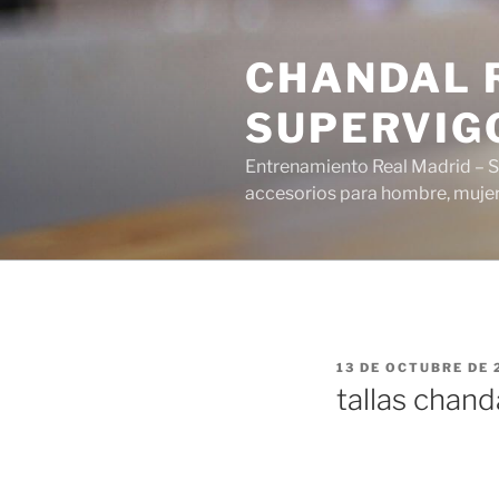
Saltar
al
CHANDAL R
contenido
SUPERVIG
Entrenamiento Real Madrid – S
accesorios para hombre, mujer 
PUBLICADO
13 DE OCTUBRE DE 
EL
tallas chand