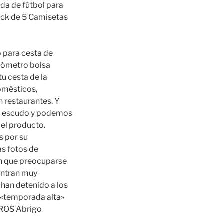
nda de fútbol para
ack de 5 Camisetas
 para cesta de
rmómetro bolsa
tu cesta de la
omésticos,
 restaurantes. Y
va escudo y podemos
el producto.
s por su
s fotos de
en que preocuparse
centran muy
han detenido a los
a «temporada alta»
ROS Abrigo