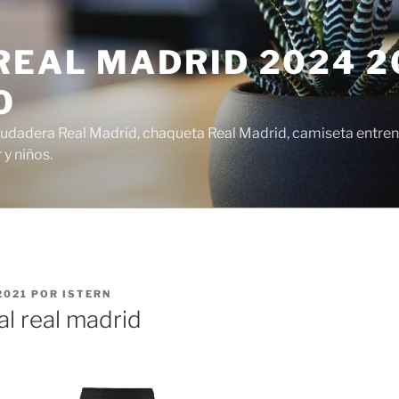
EAL MADRID 2024 20
O
udadera Real Madrid, chaqueta Real Madrid, camiseta entren
y niños.
2021
POR
ISTERN
al real madrid