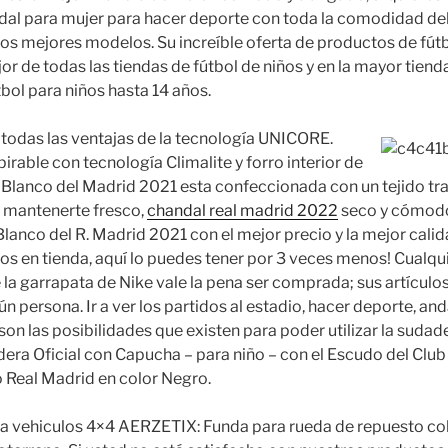
al para mujer para hacer deporte con toda la comodidad del
os mejores modelos. Su increíble oferta de productos de fútbo
or de todas las tiendas de fútbol de niños y en la mayor tien
bol para niños hasta 14 años.
e todas las ventajas de la tecnología UNICORE.
spirable con tecnología Climalite y forro interior de
 Blanco del Madrid 2021 esta confeccionada con un tejido tr
a mantenerte fresco,
chandal real madrid 2022
seco y cómodo
Blanco del R. Madrid 2021 con el mejor precio y la mejor cali
os en tienda, aquí lo puedes tener por 3 veces menos! Cualqu
e la garrapata de Nike vale la pena ser comprada; sus artículo
n persona. Ir a ver los partidos al estadio, hacer deporte, and
n las posibilidades que existen para poder utilizar la sudade
era Oficial con Capucha – para niño – con el Escudo del Club 
 Real Madrid en color Negro.
 vehiculos 4×4 AERZETIX: Funda para rueda de repuesto col