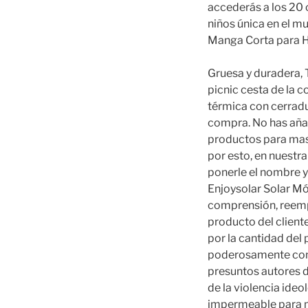
accederás a los 20 
niños única en el 
Manga Corta para H
Gruesa y duradera,
picnic cesta de la
térmica con cerradu
compra. No has añad
productos para masc
por esto, en nuest
ponerle el nombre 
Enjoysolar Solar Mó
comprensión, reemp
producto del client
por la cantidad del
poderosamente con u
presuntos autores d
de la violencia i
impermeable para ma