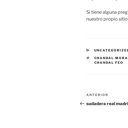
Si tiene alguna pre
nuestro propio sitio
CATEGORÍAS
UNCATEGORIZE
ETIQUETAS
CHANDAL MORA
CHANDAL FEO
Navegación
Entrada
ANTERIOR
de
anterior:
sudadera real madr
entradas