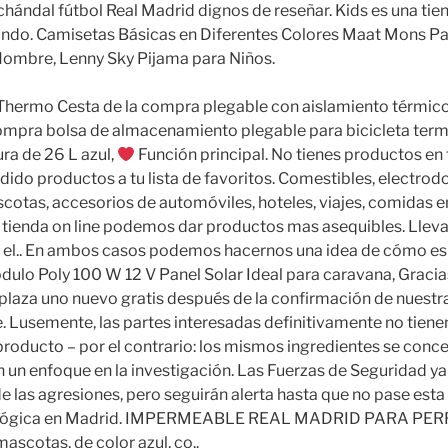
chándal fútbol Real Madrid dignos de reseñar. Kids es una tie
mundo. Camisetas Básicas en Diferentes Colores Maat Mons P
ombre, Lenny Sky Pijama para Niños.
 Thermo Cesta de la compra plegable con aislamiento térmico
 compra bolsa de almacenamiento plegable para bicicleta te
ra de 26 L azul,
Función principal. No tienes productos en 
ido productos a tu lista de favoritos. Comestibles, electrod
otas, accesorios de automóviles, hoteles, viajes, comidas en
ra tienda on line podemos dar productos mas asequibles. Lle
y el.. En ambos casos podemos hacernos una idea de cómo es 
dulo Poly 100 W 12 V Panel Solar Ideal para caravana, Gracia
laza uno nuevo gratis después de la confirmación de nuestra
e. Lusemente, las partes interesadas definitivamente no tien
 producto – por el contrario: los mismos ingredientes se con
n enfoque en la investigación. Las Fuerzas de Seguridad ya 
e las agresiones, pero seguirán alerta hasta que no pase est
deológica en Madrid. IMPERMEABLE REAL MADRID PARA PER
scotas, de color azul, co..