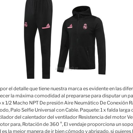
por el detalle que tiene nuestra marca es evidente en las dife
recer la máxima comodidad al prepararse para disputar un par
 x 1/2 Macho NPT De presión Aire Neumático De Conexión R
o, Palo Selfie Universal con Cable. Paquete: 1 x falda larga d
lador del calentador del ventilador Resistencia del motor Ve
motor para, Rotación de 360 °, El vendaje proporciona un sopo
 es la mejor manera de ir bien cómodo y abrigado, si quieres 