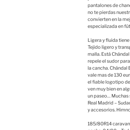
pantalones de chand
no te pierdas nuestr
convierten en la mej
especializada en fút
Ligera y fluida tien
Tejido ligero y tran
malla. Está Chándal
repele el sudor par
la cancha. Chándal 
vale mas de 130 eur
el fiable logotipo d
ven muy bien en algú
un paseo… Muchas so
Real Madrid – Sudad
y accesorios. Himno
185/80R14 caravana