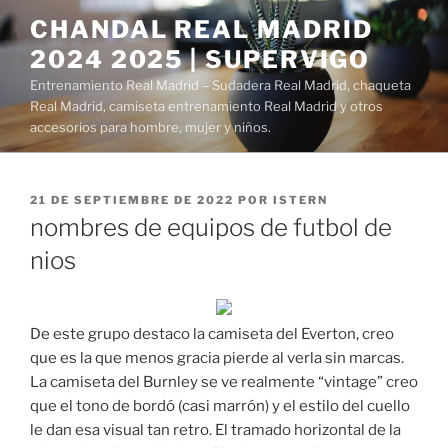
Saltar
CHANDAL REAL MADRID
al
2024 2025 | SUPERVIGO
contenido
Entrenamiento Real Madrid – Sudadera Real Madrid, chaqueta
Real Madrid, camiseta entrenamiento Real Madrid y otros
accesorios para hombre, mujer y niños.
PUBLICADO
21 DE SEPTIEMBRE DE 2022
POR
ISTERN
EL
nombres de equipos de futbol de
nios
De este grupo destaco la camiseta del Everton, creo
que es la que menos gracia pierde al verla sin marcas.
La camiseta del Burnley se ve realmente “vintage” creo
que el tono de bordó (casi marrón) y el estilo del cuello
le dan esa visual tan retro. El tramado horizontal de la