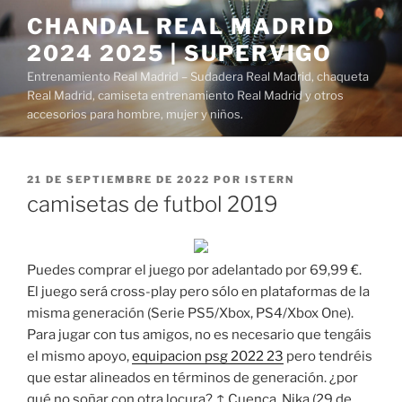
Saltar
CHANDAL REAL MADRID
al
2024 2025 | SUPERVIGO
contenido
Entrenamiento Real Madrid – Sudadera Real Madrid, chaqueta
Real Madrid, camiseta entrenamiento Real Madrid y otros
accesorios para hombre, mujer y niños.
PUBLICADO
21 DE SEPTIEMBRE DE 2022
POR
ISTERN
EL
camisetas de futbol 2019
Puedes comprar el juego por adelantado por 69,99 €.
El juego será cross-play pero sólo en plataformas de la
misma generación (Serie PS5/Xbox, PS4/Xbox One).
Para jugar con tus amigos, no es necesario que tengáis
el mismo apoyo,
equipacion psg 2022 23
pero tendréis
que estar alineados en términos de generación. ¿por
qué no soñar con otra locura? ↑ Cuenca, Nika (29 de