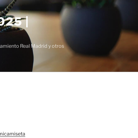
25 |
amiento Real Madrid y otros
micamiseta