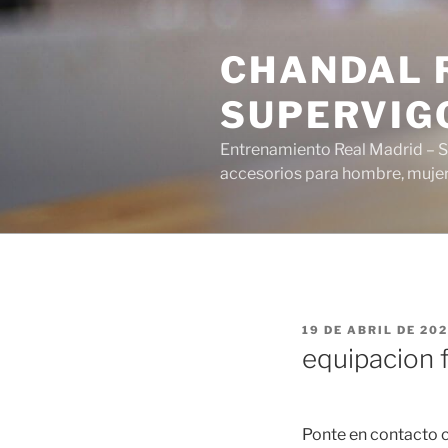
Saltar
al
CHANDAL R
contenido
SUPERVIG
Entrenamiento Real Madrid – S
accesorios para hombre, mujer 
PUBLICADO
19 DE ABRIL DE 20
EL
equipacion 
Ponte en contacto co