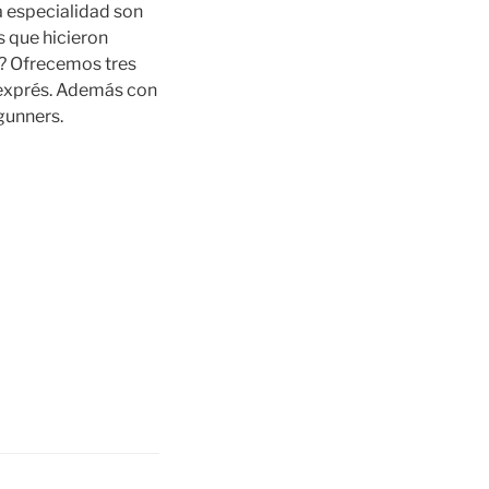
a especialidad son
s que hicieron
s? Ofrecemos tres
y exprés. Además con
gunners.