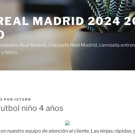
EAL MADRID 2024 20
O
udadera Real Madrid, chaqueta Real Madrid, camiseta entren
y niños.
23
POR
ISTERN
futbol niño 4 años
n nuestro equipo de atención al cliente. Las ninjas: rápidas,