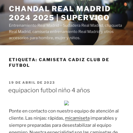
Saltar
CHANDAL REAL MADRID
al
2024 2025 | SUPERVIGO
contenido
Entrenamiento Real Madrid – Sudadera Real Madrid, chaqueta
Real Madrid, camiseta entrenamiento Real Madrid y otros
accesorios para hombre, mujer y niños.
ETIQUETA:
CAMISETA CADIZ CLUB DE
FUTBOL
PUBLICADO
19 DE ABRIL DE 2023
EL
equipacion futbol niño 4 años
Ponte en contacto con nuestro equipo de atención al
cliente. Las ninjas: rápidas,
micamiseta
imparables y
siempre preparadas para desestabilizar al equipo
enemigo. Nuestra especialidad son las camisetas de