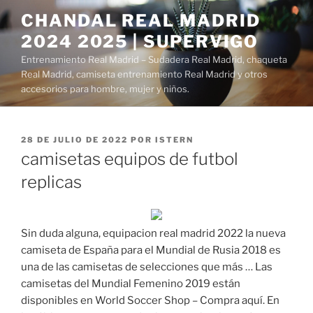
Saltar
CHANDAL REAL MADRID
al
2024 2025 | SUPERVIGO
contenido
Entrenamiento Real Madrid – Sudadera Real Madrid, chaqueta
Real Madrid, camiseta entrenamiento Real Madrid y otros
accesorios para hombre, mujer y niños.
PUBLICADO
28 DE JULIO DE 2022
POR
ISTERN
EL
camisetas equipos de futbol
replicas
Sin duda alguna, equipacion real madrid 2022 la nueva
camiseta de España para el Mundial de Rusia 2018 es
una de las camisetas de selecciones que más … Las
camisetas del Mundial Femenino 2019 están
disponibles en World Soccer Shop – Compra aquí. En