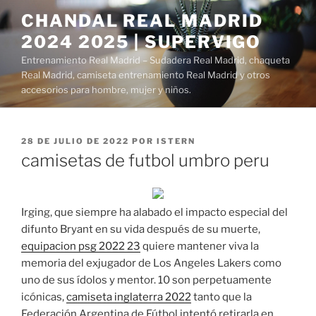
Saltar
CHANDAL REAL MADRID
al
2024 2025 | SUPERVIGO
contenido
Entrenamiento Real Madrid – Sudadera Real Madrid, chaqueta
Real Madrid, camiseta entrenamiento Real Madrid y otros
accesorios para hombre, mujer y niños.
PUBLICADO
28 DE JULIO DE 2022
POR
ISTERN
EL
camisetas de futbol umbro peru
Irging, que siempre ha alabado el impacto especial del
difunto Bryant en su vida después de su muerte,
equipacion psg 2022 23
quiere mantener viva la
memoria del exjugador de Los Angeles Lakers como
uno de sus ídolos y mentor. 10 son perpetuamente
icónicas,
camiseta inglaterra 2022
tanto que la
Federación Argentina de Fútbol intentó retirarla en