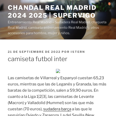
Saltar
CHANDAL REAL MADRID
al
2024 2025 | SUPERVIGO
contenido
Entrenamiento Real Madrid – Sudadera Real Madrid, chaqueta
Real Madrid, camiseta entrenamiento Real Madrid y otros
accesorios para hombre, mujer y niños.
PUBLICADO
21 DE SEPTIEMBRE DE 2022
POR
ISTERN
EL
camiseta futbol inter
Las camisetas de Villarreal y Espanyol cuestan 65,23
euros, mientras que las de Leganés y Granada, las más
baratas de la competición, salen a 59,90 euros. En
cuanto a la Liga 1|2|3|, las camisetas de Levante
(Macron) y Valladolid (Hummel) son las que más
cuestan (70 euros),
sudadera barça
a las que le
seguirían Oviedo y Zaragoza. La del Sevilla (New