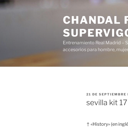
Saltar
al
CHANDAL R
contenido
SUPERVIG
Entrenamiento Real Madrid – S
accesorios para hombre, mujer 
PUBLICADO
21 DE SEPTIEMBRE 
EL
sevilla kit 1
↑ «History» (en ingl