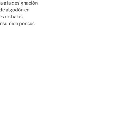
a a la designación
 de algodón en
es de balas,
onsumida por sus