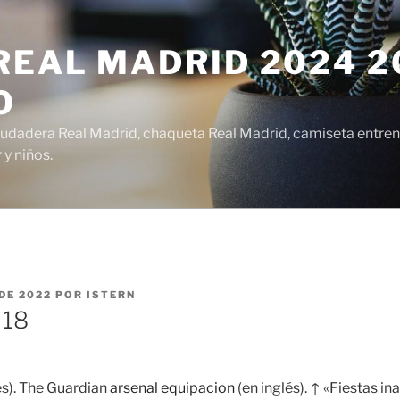
EAL MADRID 2024 20
O
udadera Real Madrid, chaqueta Real Madrid, camiseta entren
y niños.
DE 2022
POR
ISTERN
7 18
és). The Guardian
arsenal equipacion
(en inglés). ↑ «Fiestas in