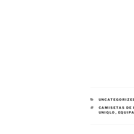
CATEGORÍAS
UNCATEGORIZE
ETIQUETAS
CAMISETAS DE
UNIQLO
,
EQUIP