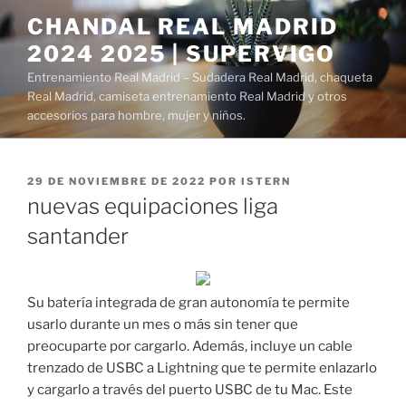
Saltar
CHANDAL REAL MADRID
al
2024 2025 | SUPERVIGO
contenido
Entrenamiento Real Madrid – Sudadera Real Madrid, chaqueta
Real Madrid, camiseta entrenamiento Real Madrid y otros
accesorios para hombre, mujer y niños.
PUBLICADO
29 DE NOVIEMBRE DE 2022
POR
ISTERN
EL
nuevas equipaciones liga
santander
Su batería integrada de gran autonomía te permite
usarlo durante un mes o más sin tener que
preocuparte por cargarlo. Además, incluye un cable
trenzado de USBC a Lightning que te permite enlazarlo
y cargarlo a través del puerto USBC de tu Mac. Este