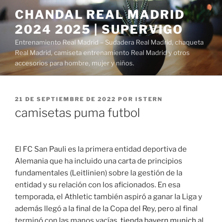
Saltar
CHANDAL REAL MADRID
al
2024 2025 | SUPERVIGO
contenido
Entrenamiento Real Madrid – Sudadera Real Madrid, chaqueta
Real Madrid, camiseta entrenamiento Real Madrid y otros
accesorios para hombre, mujer y niños.
PUBLICADO
21 DE SEPTIEMBRE DE 2022
POR
ISTERN
EL
camisetas puma futbol
El FC San Pauli es la primera entidad deportiva de
Alemania que ha incluido una carta de principios
fundamentales (Leitlinien) sobre la gestión de la
entidad y su relación con los aficionados. En esa
temporada, el Athletic también aspiró a ganar la Liga y
además llegó a la final de la Copa del Rey, pero al final
terminó con las manos vacías,
tienda bayern munich
al