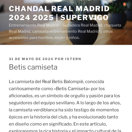
Saltar
CHANDAL REAL MADRID
al
2024 2025 | SUPERVIGO
contenido
Entrenamiento Real Madrid – Sudadera Real Madrid, chaqueta
Real Madrid, camiseta entrenamiento Real Madrid y otros
accesorios para hombre, mujer y niños.
PUBLICADO
31 DE MAYO DE 2024
POR
ISTERN
EL
Betis camiseta
La camiseta del Real Betis Balompié, conocida
cariñosamente como «Betis Camiseta» por los
aficionados, es un símbolo de orgullo y pasión para los
seguidores del equipo sevillano. A lo largo de los años,
la camiseta verdiblanca ha sido testigo de momentos
épicos en la historia del club, y ha evolucionado tanto
en diseño como en significado. En este artículo,
exploraremos la rica historia y el impacto cultural de la