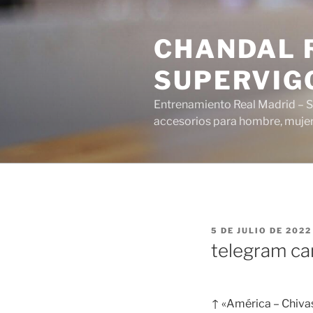
Saltar
al
CHANDAL R
contenido
SUPERVIG
Entrenamiento Real Madrid – S
accesorios para hombre, mujer 
PUBLICADO
5 DE JULIO DE 2022
EL
telegram ca
↑ «América – Chivas