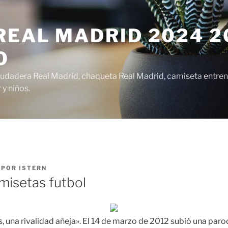
EAL MADRID 2024 20
O
udadera Real Madrid, chaqueta Real Madrid, camiseta entren
y niños.
POR
ISTERN
misetas futbol
, una rivalidad añeja». El 14 de marzo de 2012 subió una paro