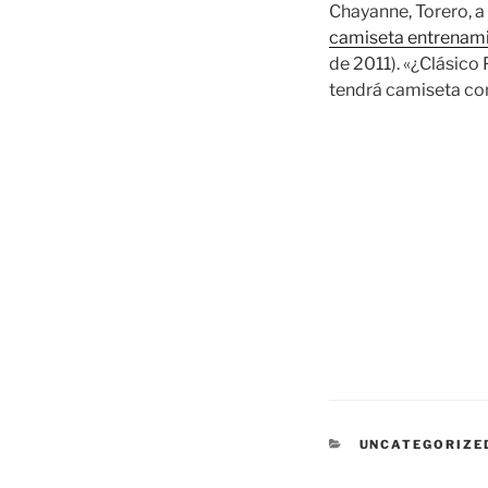
Chayanne, Torero, a 
camiseta entrenami
de 2011). «¿Clásico
tendrá camiseta co
CATEGORÍAS
UNCATEGORIZE