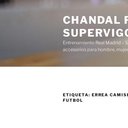
Saltar
al
CHANDAL R
contenido
SUPERVIG
Entrenamiento Real Madrid – S
accesorios para hombre, mujer 
ETIQUETA:
ERREA CAMIS
FUTBOL