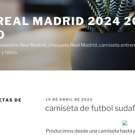
EAL MADRID 2024 20
O
udadera Real Madrid, chaqueta Real Madrid, camiseta entren
y niños.
PUBLICADO
ETAS DE
19 DE ABRIL DE 2023
EL
camiseta de futbol sudaf
Producimos desde una camiseta hasta g