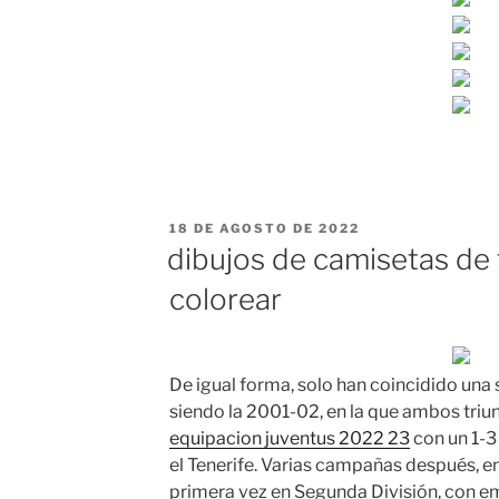
PUBLICADO
18 DE AGOSTO DE 2022
EL
dibujos de camisetas de 
colorear
De igual forma, solo han coincidido una 
siendo la 2001-02, en la que ambos triun
equipacion juventus 2022 23
con un 1-3
el Tenerife. Varias campañas después, e
primera vez en Segunda División, con e