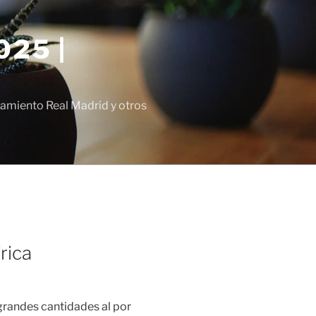
25 |
amiento Real Madrid y otros
rica
randes cantidades al por