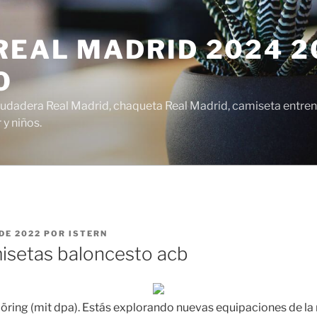
EAL MADRID 2024 20
O
udadera Real Madrid, chaqueta Real Madrid, camiseta entren
y niños.
DE 2022
POR
ISTERN
misetas baloncesto acb
öring (mit dpa). Estás explorando nuevas equipaciones de la