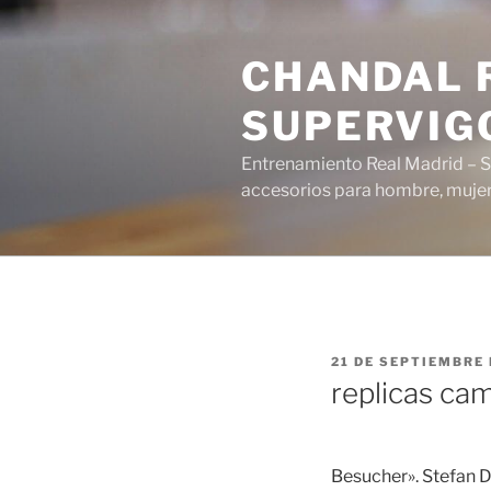
Saltar
al
CHANDAL R
contenido
SUPERVIG
Entrenamiento Real Madrid – S
accesorios para hombre, mujer 
PUBLICADO
21 DE SEPTIEMBRE 
EL
replicas ca
Besucher». Stefan D