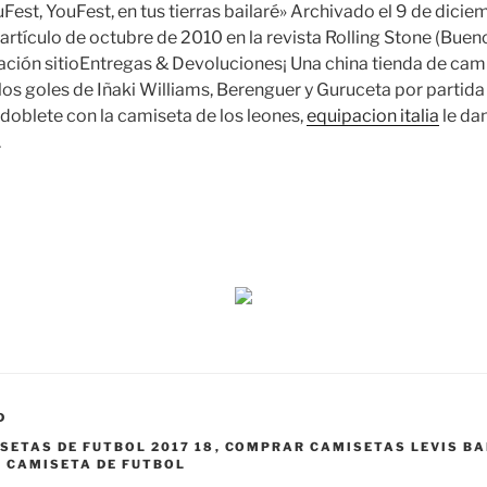
Fest, YouFest, en tus tierras bailaré» Archivado el 9 de dicie
rtículo de octubre de 2010 en la revista Rolling Stone (Buen
ción sitioEntregas & Devoluciones¡ Una china tienda de cami
los goles de Iñaki Williams, Berenguer y Guruceta por partida 
 doblete con la camiseta de los leones,
equipacion italia
le dan
.
D
ETAS DE FUTBOL 2017 18
,
COMPRAR CAMISETAS LEVIS B
 CAMISETA DE FUTBOL