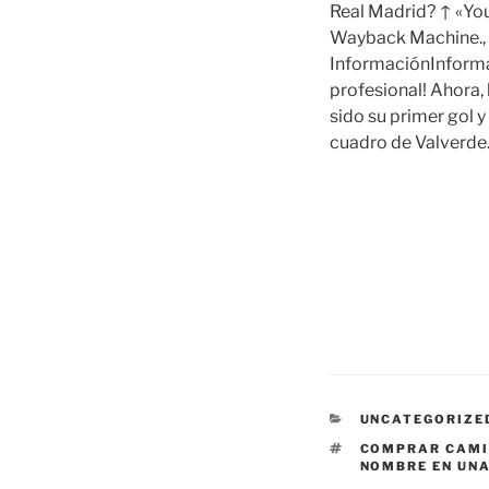
Real Madrid? ↑ «You
Wayback Machine., a
InformaciónInforma
profesional! Ahora, 
sido su primer gol y
cuadro de Valverde
CATEGORÍAS
UNCATEGORIZE
ETIQUETAS
COMPRAR CAMIS
NOMBRE EN UNA