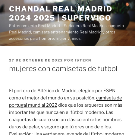
Saltar
CHANDAL REAL MADRID
al
2024 2025 | SUPERVIGO
contenido
Entrenamiento Real Madrid – Sudadera Real Madrid, chaqueta
Real Madrid, camiseta entrenamiento Real Madrid y otros
accesorios para hombre, mujer y niños.
PUBLICADO
27 DE OCTUBRE DE 2022
POR
ISTERN
EL
mujeres con camisetas de futbol
El portero de Atlético de Madrid, elegido por ESPN
como el mejor del mundo en su posición,
camiseta de
portugal mundial 2022
dice que los arqueros son más
importantes que nunca en el fútbol moderno. Las
chaquetas de cuero son un clásico entre los hombres
duros de pelar, y seguro que tú eres uno de ellos.
Evaluación: Una verdadera leyenda del fútbol moderno.