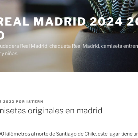
EAL MADRID 2024 20
O
udadera Real Madrid, chaqueta Real Madrid, camiseta entren
y niños.
E 2022
POR
ISTERN
isetas originales en madrid
 kilómetros al norte de Santiago de Chile, este lugar tiene u