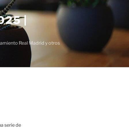
25 |
amiento Real Madrid y otros
na serie de