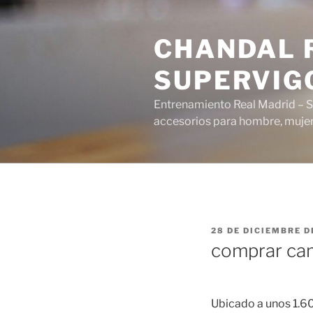
Saltar
al
CHANDAL R
contenido
SUPERVIG
Entrenamiento Real Madrid – S
accesorios para hombre, mujer 
PUBLICADO
28 DE DICIEMBRE D
EL
comprar cam
Ubicado a unos 1.600