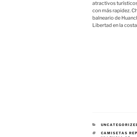
atractivos turístic
con más rapidez. Ch
balneario de Huancha
Libertad en la costa
CATEGORÍAS
UNCATEGORIZE
ETIQUETAS
CAMISETAS RE