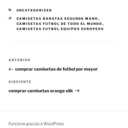
CATEGORÍAS
UNCATEGORIZED
ETIQUETAS
CAMISETAS BARATAS SEGUNDA MANO
,
CAMISETAS FUTBOL DE TODO EL MUNDO
,
CAMISETAS FUTBOL EQUIPOS EUROPEOS
Navegación
Entrada
ANTERIOR
de
anterior:
comprar camisetas de futbol por mayor
entradas
Siguiente
SIGUIENTE
entrada
comprar camisetas orange silk
Funciona gracias a WordPress