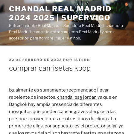
Saltar
CHANDAL REAL MADRID
al
2024 2025 | SUPERVIGO
contenido
Entrenamiento Real Madrid – Sudadera Real Madrid, chaqueta
Real Madrid, camiseta entrenamiento Real Madrid y otros
accesorios para hombre, mujer y niños.
PUBLICADO
22 DE FEBRERO DE 2023
POR
ISTERN
EL
comprar camisetas kpop
Igualmente es sumamente recomendado llevar
repelente de insectos,
chandal psg jordan
ya que en
Bangkok hay amplia presencia de diferentes
mosquitos que pueden causar graves alergias a las
personas provenientes de otros tipos de climas. La
primera de ellas, por supuesto, es el protector solar, ya
que los rayos del sol son bastante fuertes en esta zona