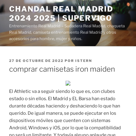
Saltar
CHANDAL REAL MADRID
al
2024 2025 | SUPERVIGO
contenido
Entrenamiento Real Madrid – Sudadera Real Madrid, chaqueta
Real Madrid, camiseta entrenamiento Real Madrid y otros
accesorios para hombre, mujer y niños.
PUBLICADO
27 DE OCTUBRE DE 2022
POR
ISTERN
EL
comprar camisetas iron maiden
El Athletic va a seguir siendo lo que es, con clubes
estado o sin ellos. El Madrid y EL Barsa han estado
durante décadas haciendo y deshaciendo lo que han
querido. De igual manera, se puede ejecutar en los
dispositivos móviles que cuenten con sistemas
Android, Windows y iOS, por lo que la compatibilidad
no será un limitante. Y todavía alguno aplaude que