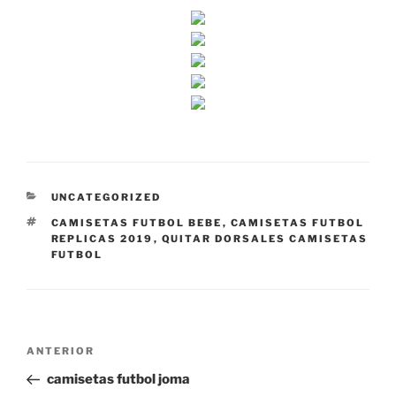
CATEGORÍAS
UNCATEGORIZED
ETIQUETAS
CAMISETAS FUTBOL BEBE
,
CAMISETAS FUTBOL
REPLICAS 2019
,
QUITAR DORSALES CAMISETAS
FUTBOL
Navegación
Entrada
ANTERIOR
de
anterior:
camisetas futbol joma
entradas