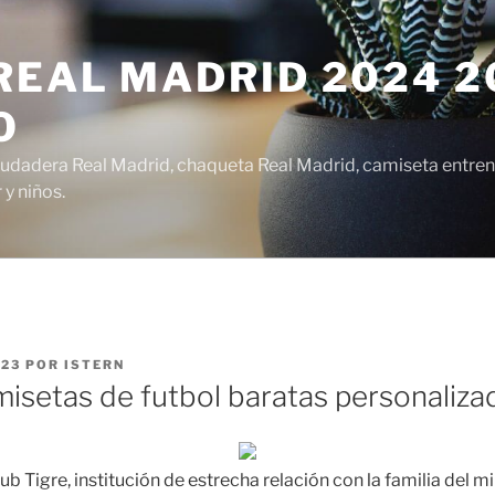
EAL MADRID 2024 20
O
udadera Real Madrid, chaqueta Real Madrid, camiseta entren
y niños.
023
POR
ISTERN
isetas de futbol baratas personaliza
ub Tigre, institución de estrecha relación con la familia del 