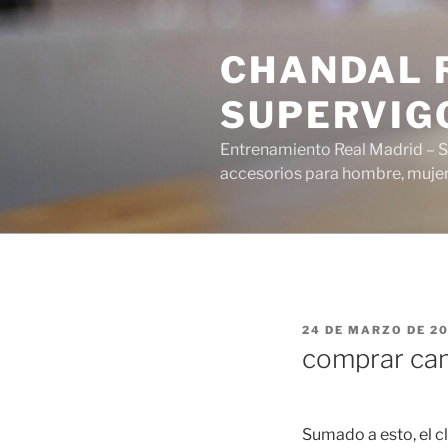
Saltar
al
CHANDAL R
contenido
SUPERVIG
Entrenamiento Real Madrid – S
accesorios para hombre, mujer 
PUBLICADO
24 DE MARZO DE 2
EL
comprar cam
Sumado a esto, el cl