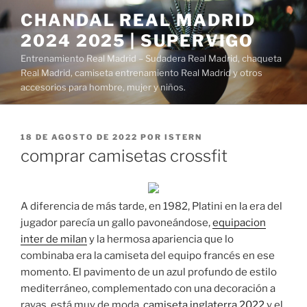
Saltar
CHANDAL REAL MADRID
al
2024 2025 | SUPERVIGO
contenido
Entrenamiento Real Madrid – Sudadera Real Madrid, chaqueta
Real Madrid, camiseta entrenamiento Real Madrid y otros
accesorios para hombre, mujer y niños.
PUBLICADO
18 DE AGOSTO DE 2022
POR
ISTERN
EL
comprar camisetas crossfit
A diferencia de más tarde, en 1982, Platini en la era del
jugador parecía un gallo pavoneándose,
equipacion
inter de milan
y la hermosa apariencia que lo
combinaba era la camiseta del equipo francés en ese
momento. El pavimento de un azul profundo de estilo
mediterráneo, complementado con una decoración a
rayas, está muy de moda,
camiseta inglaterra 2022
y el