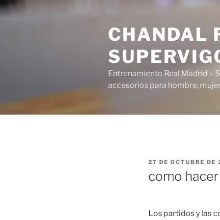
Saltar
al
CHANDAL R
contenido
SUPERVIG
Entrenamiento Real Madrid – S
accesorios para hombre, mujer 
PUBLICADO
27 DE OCTUBRE DE 
EL
como hacer 
Los partidos y las 