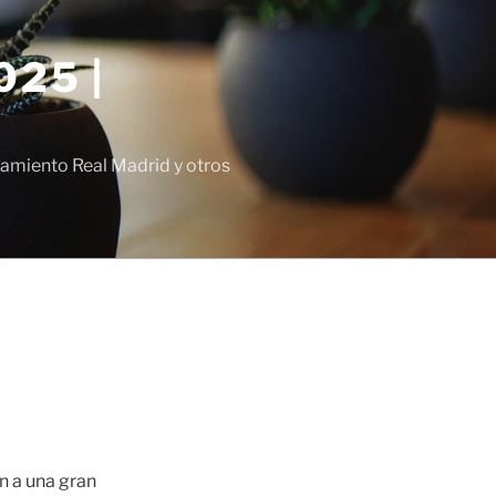
25 |
amiento Real Madrid y otros
n a una gran