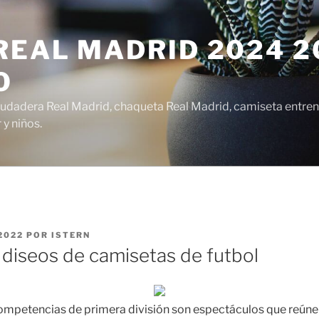
EAL MADRID 2024 20
O
udadera Real Madrid, chaqueta Real Madrid, camiseta entren
y niños.
2022
POR
ISTERN
diseos de camisetas de futbol
competencias de primera división son espectáculos que reúne