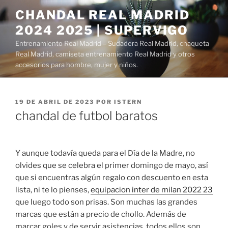
Saltar
CHANDAL REAL MADRID
al
2024 2025 | SUPERVIGO
contenido
Entrenamiento Real Madrid – Sudadera Real Madrid, chaqueta
Real Madrid, camiseta entrenamiento Real Madrid y otros
accesorios para hombre, mujer y niños.
PUBLICADO
19 DE ABRIL DE 2023
POR
ISTERN
EL
chandal de futbol baratos
Y aunque todavía queda para el Día de la Madre, no
olvides que se celebra el primer domingo de mayo, así
que si encuentras algún regalo con descuento en esta
lista, ni te lo pienses,
equipacion inter de milan 2022 23
que luego todo son prisas. Son muchas las grandes
marcas que están a precio de chollo. Además de
marcar goles y de servir asistencias, todos ellos son