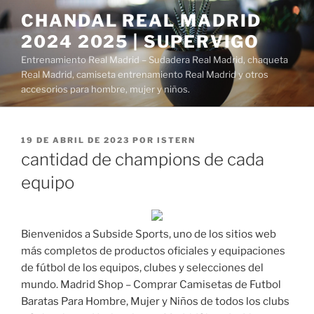
Saltar
CHANDAL REAL MADRID
al
2024 2025 | SUPERVIGO
contenido
Entrenamiento Real Madrid – Sudadera Real Madrid, chaqueta
Real Madrid, camiseta entrenamiento Real Madrid y otros
accesorios para hombre, mujer y niños.
PUBLICADO
19 DE ABRIL DE 2023
POR
ISTERN
EL
cantidad de champions de cada
equipo
Bienvenidos a Subside Sports, uno de los sitios web
más completos de productos oficiales y equipaciones
de fútbol de los equipos, clubes y selecciones del
mundo. Madrid Shop – Comprar Camisetas de Futbol
Baratas Para Hombre, Mujer y Niños de todos los clubs