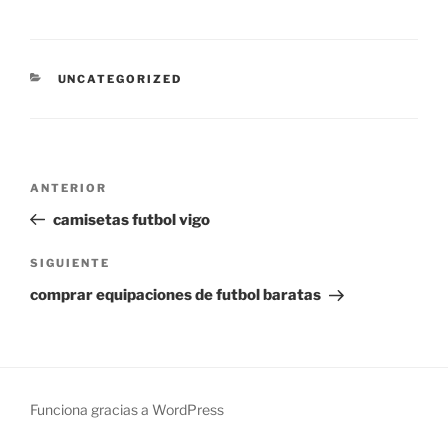
CATEGORÍAS
UNCATEGORIZED
Navegación
Entrada
ANTERIOR
de
anterior:
camisetas futbol vigo
entradas
Siguiente
SIGUIENTE
entrada
comprar equipaciones de futbol baratas
Funciona gracias a WordPress