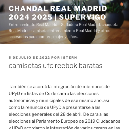
Saltar
CHANDAL REAL MADRID
al
2024 2025 | SUPERVIGO
contenido
Entrenamiento Real Madrid – Sudadera Real Madrid, chaqueta
Real Madrid, camiseta entrenamiento Real Madrid y otros
accesorios para hombre, mujer y niños.
PUBLICADO
5 DE JULIO DE 2022
POR
ISTERN
EL
camisetas ufc reebok baratas
También se acordó la integración de miembros de
UPyD en listas de Cs de cara a las elecciones
autonómicas y municipales de ese mismo año, así
como la renuncia de UPyD a presentarse a las
elecciones generales del 28 de abril. De cara a las
elecciones al Parlamento Europeo de 2019 Ciudadanos
y UPyD acordaron la integración de varios cargos en las