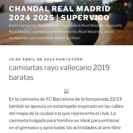
Saltar
CHANDAL REAL MADRID
al
2024 2025 | SUPERVIGO
contenido
Entrenamiento Real Madrid – Sudadera Real Madrid, chaqueta
Real Madrid, camiseta entrenamiento Real Madrid y otros
accesorios para hombre, mujer y niños.
PUBLICADO
19 DE ABRIL DE 2023
POR
ISTERN
EL
camisetas rayo vallecano 2019
baratas
En la camiseta de FC Barcelona de la temporada 22/23
tambié se aprecia un estampado inspirado en las calles
del mapa de la ciudad a la que representa el club. La
camiseta holgada para hombre es ideal para entrenar
en el gimnasio y para todas las actividades al aire libre