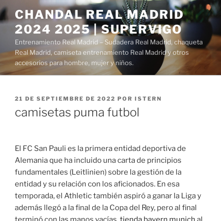
Saltar
CHANDAL REAL MADRID
al
2024 2025 | SUPERVIGO
contenido
Entrenamiento Real Madrid – Sudadera Real Madrid, chaqueta
Real Madrid, camiseta entrenamiento Real Madrid y otros
accesorios para hombre, mujer y niños.
PUBLICADO
21 DE SEPTIEMBRE DE 2022
POR
ISTERN
EL
camisetas puma futbol
El FC San Pauli es la primera entidad deportiva de
Alemania que ha incluido una carta de principios
fundamentales (Leitlinien) sobre la gestión de la
entidad y su relación con los aficionados. En esa
temporada, el Athletic también aspiró a ganar la Liga y
además llegó a la final de la Copa del Rey, pero al final
terminó con las manos vacías,
tienda bayern munich
al