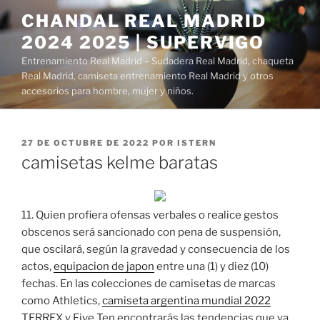
Saltar
CHANDAL REAL MADRID
al
2024 2025 | SUPERVIGO
contenido
Entrenamiento Real Madrid – Sudadera Real Madrid, chaqueta
Real Madrid, camiseta entrenamiento Real Madrid y otros
accesorios para hombre, mujer y niños.
PUBLICADO
27 DE OCTUBRE DE 2022
POR
ISTERN
EL
camisetas kelme baratas
11. Quien profiera ofensas verbales o realice gestos
obscenos será sancionado con pena de suspensión,
que oscilará, según la gravedad y consecuencia de los
actos,
equipacion de japon
entre una (1) y diez (10)
fechas. En las colecciones de camisetas de marcas
como Athletics,
camiseta argentina mundial 2022
TERREX y Five Ten encontrarás las tendencias que ya