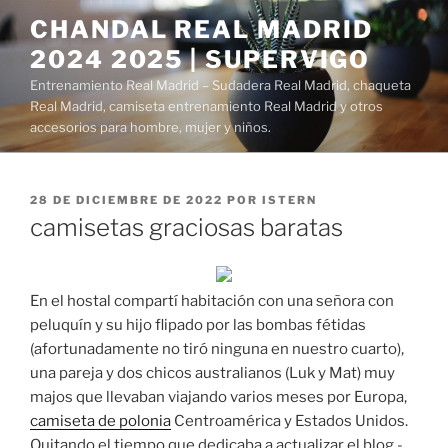
Saltar
CHANDAL REAL MADRID
al
2024 2025 | SUPERVIGO
contenido
Entrenamiento Real Madrid – Sudadera Real Madrid, chaqueta
Real Madrid, camiseta entrenamiento Real Madrid y otros
accesorios para hombre, mujer y niños.
PUBLICADO
28 DE DICIEMBRE DE 2022
POR
ISTERN
EL
camisetas graciosas baratas
En el hostal compartí habitación con una señora con
peluquín y su hijo flipado por las bombas fétidas
(afortunadamente no tiró ninguna en nuestro cuarto),
una pareja y dos chicos australianos (Luk y Mat) muy
majos que llevaban viajando varios meses por Europa,
camiseta de polonia
Centroamérica y Estados Unidos.
Quitando el tiempo que dedicaba a actualizar el blog -