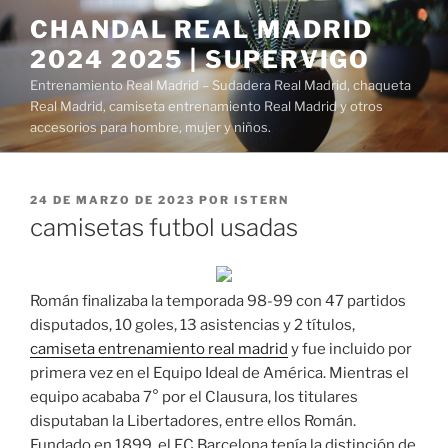
Saltar
CHANDAL REAL MADRID
al
2024 2025 | SUPERVIGO
contenido
Entrenamiento Real Madrid – Sudadera Real Madrid, chaqueta
Real Madrid, camiseta entrenamiento Real Madrid y otros
accesorios para hombre, mujer y niños.
PUBLICADO
24 DE MARZO DE 2023
POR
ISTERN
EL
camisetas futbol usadas
Román finalizaba la temporada 98-99 con 47 partidos
disputados, 10 goles, 13 asistencias y 2 títulos,
camiseta entrenamiento real madrid
y fue incluido por
primera vez en el Equipo Ideal de América. Mientras el
equipo acababa 7° por el Clausura, los titulares
disputaban la Libertadores, entre ellos Román.
Fundado en 1899, el FC Barcelona tenía la distinción de