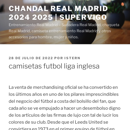
Saltar
CHANDAL REAL MADRID
al
2024 2025 | SUPERVIGO
contenido
Entrenamiento Real Madrid – Sudadera Real Madrid, chaqueta
Real Madrid, camiseta entrenamiento Real Madrid y otros
accesorios para hombre, mujer y niños.
PUBLICADO
28 DE JULIO DE 2022
POR
ISTERN
EL
camisetas futbol liga inglesa
La venta de merchandising oficial se ha convertido en
los últimos años en uno de los pilares imprescindibles
del negocio del fútbol a costa del bolsillo del fan, que
cada año se ve empujado a hacer un desembolso digno
de los artículos de las firmas de lujo con tal de lucir los
colores de su club. Desde que el Leeds United se
convirtiera en 1973 en el primer equipo de fútbol en