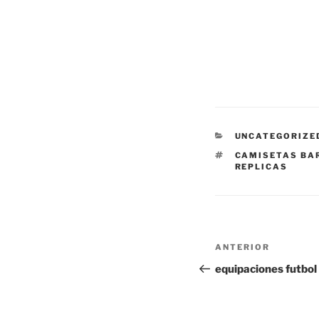
CATEGORÍAS
UNCATEGORIZE
ETIQUETAS
CAMISETAS BA
REPLICAS
Navegación
Entrada
ANTERIOR
de
anterior:
equipaciones futbo
entradas