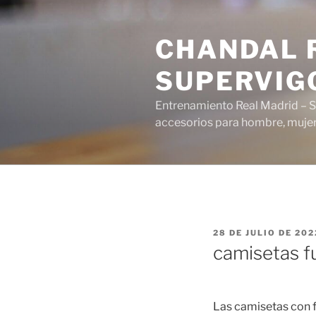
Saltar
al
CHANDAL R
contenido
SUPERVIG
Entrenamiento Real Madrid – S
accesorios para hombre, mujer 
PUBLICADO
28 DE JULIO DE 202
EL
camisetas f
Las camisetas con f