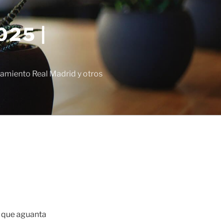
25 |
amiento Real Madrid y otros
y que aguanta