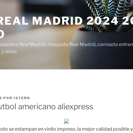
EAL MADRID 2024 20
O
udadera Real Madrid, chaqueta Real Madrid, camiseta entren
y niños.
2
POR
ISTERN
utbol americano aliexpress
oto se estampan en vinilo impreso, la mejor calidad posible 