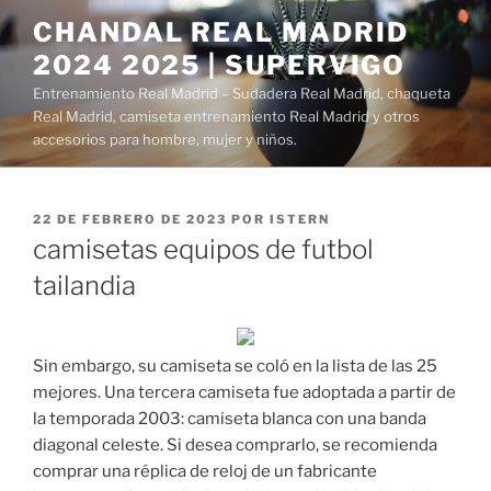
Saltar
CHANDAL REAL MADRID
al
2024 2025 | SUPERVIGO
contenido
Entrenamiento Real Madrid – Sudadera Real Madrid, chaqueta
Real Madrid, camiseta entrenamiento Real Madrid y otros
accesorios para hombre, mujer y niños.
PUBLICADO
22 DE FEBRERO DE 2023
POR
ISTERN
EL
camisetas equipos de futbol
tailandia
Sin embargo, su camiseta se coló en la lista de las 25
mejores. Una tercera camiseta fue adoptada a partir de
la temporada 2003: camiseta blanca con una banda
diagonal celeste. Si desea comprarlo, se recomienda
comprar una réplica de reloj de un fabricante