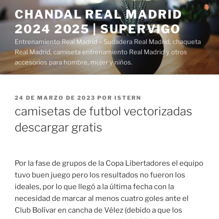
Saltar
CHANDAL REAL MADRID
al
2024 2025 | SUPERVIGO
contenido
Entrenamiento Real Madrid – Sudadera Real Madrid, chaqueta
Real Madrid, camiseta entrenamiento Real Madrid y otros
accesorios para hombre, mujer y niños.
PUBLICADO
24 DE MARZO DE 2023
POR
ISTERN
EL
camisetas de futbol vectorizadas
descargar gratis
Por la fase de grupos de la Copa Libertadores el equipo
tuvo buen juego pero los resultados no fueron los
ideales, por lo que llegó a la última fecha con la
necesidad de marcar al menos cuatro goles ante el
Club Bolívar en cancha de Vélez (debido a que los