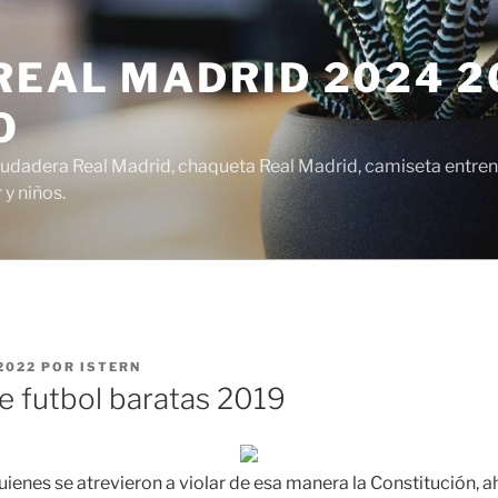
EAL MADRID 2024 20
O
udadera Real Madrid, chaqueta Real Madrid, camiseta entren
y niños.
2022
POR
ISTERN
e futbol baratas 2019
ienes se atrevieron a violar de esa manera la Constitución, a