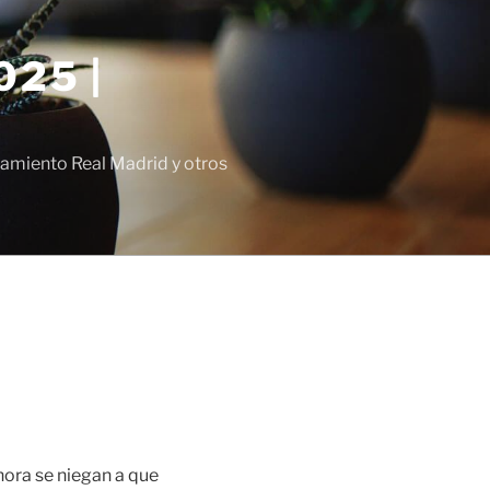
25 |
amiento Real Madrid y otros
hora se niegan a que