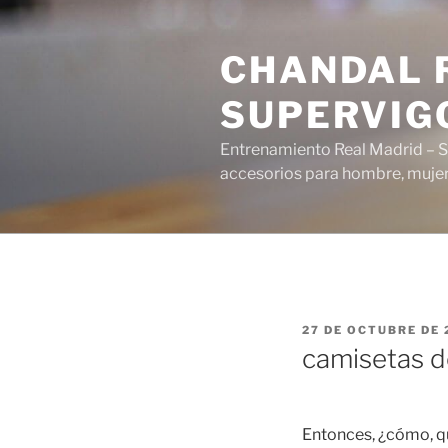
Saltar
al
CHANDAL R
contenido
SUPERVIG
Entrenamiento Real Madrid – S
accesorios para hombre, mujer 
PUBLICADO
27 DE OCTUBRE DE 
EL
camisetas d
Entonces, ¿cómo, qu