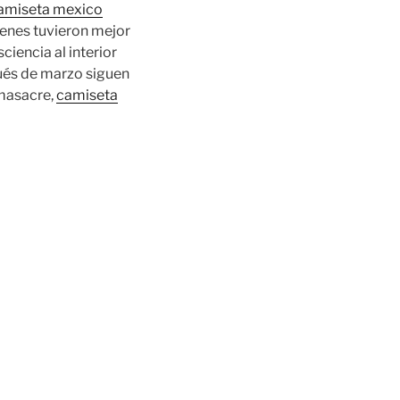
amiseta mexico
ienes tuvieron mejor
iencia al interior
pués de marzo siguen
 masacre,
camiseta