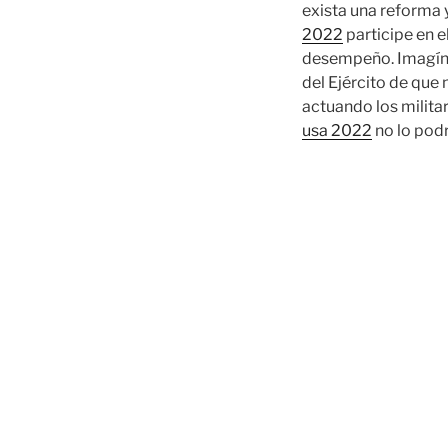
exista una reforma y
2022
participe en e
desempeño. Imagínen
del Ejército de que
actuando los milita
usa 2022
no lo pod