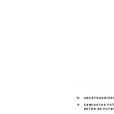
CATEGORÍAS
UNCATEGORIZE
ETIQUETAS
CAMISETAS FU
RETRO DE FUTB