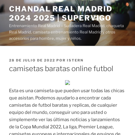
Saltar
CHANDAL REAL MADRID
al
2024 2025 | SUPERVIGO
contenido
Entrenamiento Real Madrid – Sudadera Real Madrid, chaqueta
Real Madrid, camiseta entrenamiento Real Madrid y otros
accesorios para hombre, mujer y niños.
PUBLICADO
28 DE JULIO DE 2022
POR
ISTERN
EL
camisetas baratas online futbol
Esta es una camiseta que pueden usar todas las chicas
que asistan. Podemos ayudarlo a encontrar cada
camisetas de futbol baratas y replicas, de cualquier
equipo del mundo, conseguir uno para usted o
simplemente ver las últimas noticias y lanzamientos
de la Copa Mundial 2022, La liga, Premier League,
camisetas europeas e internacionales de equipos de