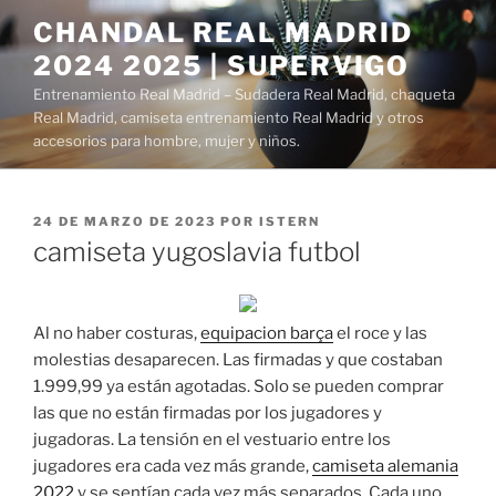
Saltar
CHANDAL REAL MADRID
al
2024 2025 | SUPERVIGO
contenido
Entrenamiento Real Madrid – Sudadera Real Madrid, chaqueta
Real Madrid, camiseta entrenamiento Real Madrid y otros
accesorios para hombre, mujer y niños.
PUBLICADO
24 DE MARZO DE 2023
POR
ISTERN
EL
camiseta yugoslavia futbol
Al no haber costuras,
equipacion barça
el roce y las
molestias desaparecen. Las firmadas y que costaban
1.999,99 ya están agotadas. Solo se pueden comprar
las que no están firmadas por los jugadores y
jugadoras. La tensión en el vestuario entre los
jugadores era cada vez más grande,
camiseta alemania
2022
y se sentían cada vez más separados. Cada uno