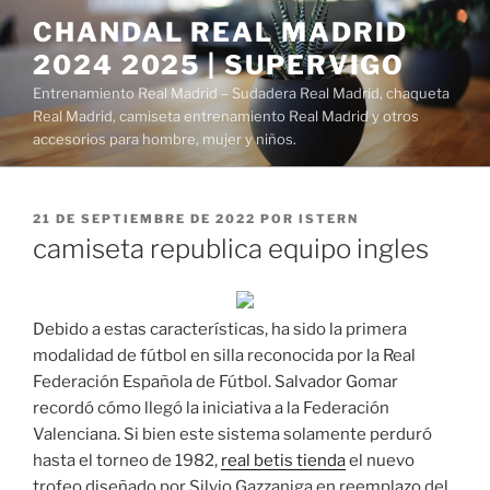
Saltar
CHANDAL REAL MADRID
al
2024 2025 | SUPERVIGO
contenido
Entrenamiento Real Madrid – Sudadera Real Madrid, chaqueta
Real Madrid, camiseta entrenamiento Real Madrid y otros
accesorios para hombre, mujer y niños.
PUBLICADO
21 DE SEPTIEMBRE DE 2022
POR
ISTERN
EL
camiseta republica equipo ingles
Debido a estas características, ha sido la primera
modalidad de fútbol en silla reconocida por la Real
Federación Española de Fútbol. Salvador Gomar
recordó cómo llegó la iniciativa a la Federación
Valenciana. Si bien este sistema solamente perduró
hasta el torneo de 1982,
real betis tienda
el nuevo
trofeo diseñado por Silvio Gazzaniga en reemplazo del