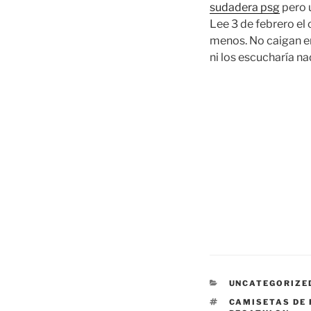
sudadera psg
pero u
Lee 3 de febrero el
menos. No caigan en
ni los escucharía n
CATEGORÍAS
UNCATEGORIZE
ETIQUETAS
CAMISETAS DE