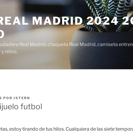
EAL MADRID 2024 20
O
udadera Real Madrid, chaqueta Real Madrid, camiseta entren
y niños.
2
POR
ISTERN
juelo futbol
as, estoy tirando de tus hilos. Cualquiera de las siete tempo