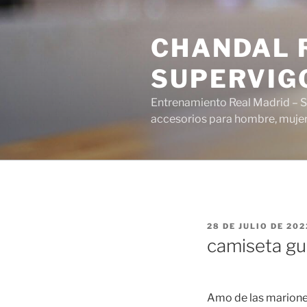
Saltar
al
CHANDAL R
contenido
SUPERVIG
Entrenamiento Real Madrid – S
accesorios para hombre, mujer 
PUBLICADO
28 DE JULIO DE 202
EL
camiseta gui
Amo de las marionet