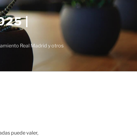
25 |
amiento Real Madrid y otros
radas puede valer,