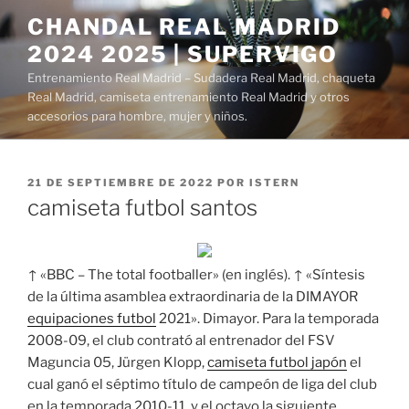
Saltar
CHANDAL REAL MADRID
al
2024 2025 | SUPERVIGO
contenido
Entrenamiento Real Madrid – Sudadera Real Madrid, chaqueta
Real Madrid, camiseta entrenamiento Real Madrid y otros
accesorios para hombre, mujer y niños.
PUBLICADO
21 DE SEPTIEMBRE DE 2022
POR
ISTERN
EL
camiseta futbol santos
↑ «BBC – The total footballer» (en inglés). ↑ «Síntesis
de la última asamblea extraordinaria de la DIMAYOR
equipaciones futbol
2021». Dimayor. Para la temporada
2008-09, el club contrató al entrenador del FSV
Maguncia 05, Jürgen Klopp,
camiseta futbol japón
el
cual ganó el séptimo título de campeón de liga del club
en la temporada 2010-11. y el octavo la siguiente