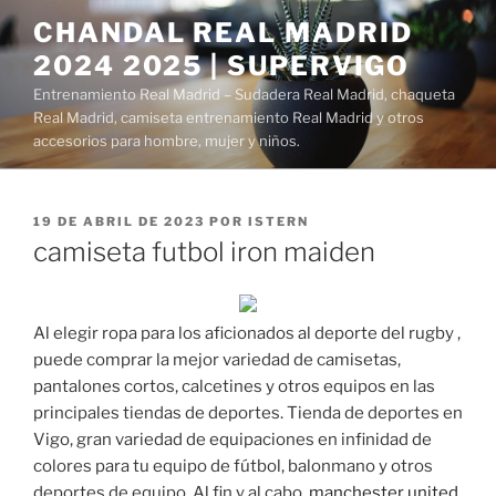
Saltar
CHANDAL REAL MADRID
al
2024 2025 | SUPERVIGO
contenido
Entrenamiento Real Madrid – Sudadera Real Madrid, chaqueta
Real Madrid, camiseta entrenamiento Real Madrid y otros
accesorios para hombre, mujer y niños.
PUBLICADO
19 DE ABRIL DE 2023
POR
ISTERN
EL
camiseta futbol iron maiden
Al elegir ropa para los aficionados al deporte del rugby ,
puede comprar la mejor variedad de camisetas,
pantalones cortos, calcetines y otros equipos en las
principales tiendas de deportes. Tienda de deportes en
Vigo, gran variedad de equipaciones en infinidad de
colores para tu equipo de fútbol, balonmano y otros
deportes de equipo. Al fin y al cabo,
manchester united