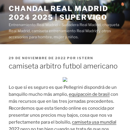
Saltar
CHANDAL REAL MADRID
al
2024 2025 | SUPERVIGO
contenido
Entrenamiento Real Madrid – Sudadera Real Madrid, chaqueta
Real Madrid, camiseta entrenamiento Real Madrid y otros
accesorios para hombre, mujer y niños.
PUBLICADO
29 DE NOVIEMBRE DE 2022
POR
ISTERN
EL
camiseta arbitro futbol americano
Lo que sí es seguro es que Pellegrini dispondrá de un
banquillo mucho más amplio,
equipacoin de brasil
con
más recursos que en las tres jornadas precedentes.
Recordemos que esta tiendo online es conocida por
presentar unos precios muy bajos, cosa que nos va
perfectamente para el bolsillo,
camiseta usa mundial
2022
pero no tan bien cuando se trata de que nos