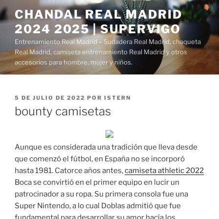
Saltar
CHANDAL REAL MADRID
al
2024 2025 | SUPERVIGO
contenido
Entrenamiento Real Madrid – Sudadera Real Madrid, chaqueta
Real Madrid, camiseta entrenamiento Real Madrid y otros
accesorios para hombre, mujer y niños.
PUBLICADO
5 DE JULIO DE 2022
POR
ISTERN
EL
bounty camisetas
Aunque es considerada una tradición que lleva desde
que comenzó el fútbol, en España no se incorporó
hasta 1981. Catorce años antes,
camiseta athletic 2022
Boca se convirtió en el primer equipo en lucir un
patrocinador a su ropa. Su primera consola fue una
Super Nintendo, a lo cual Doblas admitió que fue
fundamental para desarrollar su amor hacía los