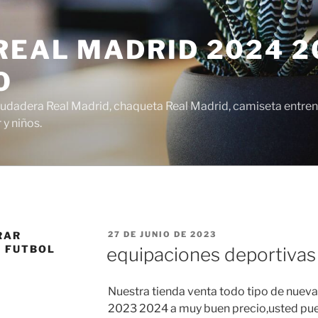
EAL MADRID 2024 20
O
udadera Real Madrid, chaqueta Real Madrid, camiseta entren
y niños.
PUBLICADO
RAR
27 DE JUNIO DE 2023
EL
E FUTBOL
equipaciones deportivas
Nuestra tienda venta todo tipo de nueva
2023 2024 a muy buen precio,usted pue