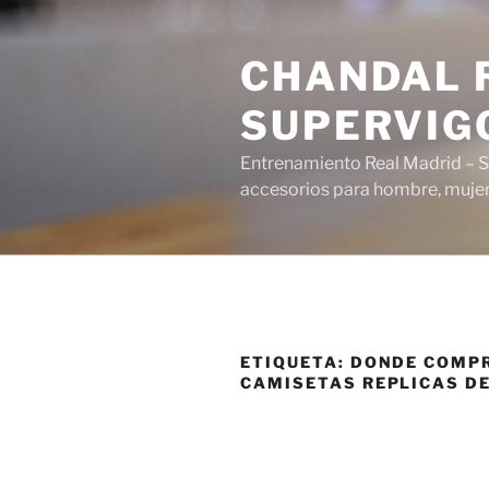
Saltar
al
CHANDAL R
contenido
SUPERVIG
Entrenamiento Real Madrid – S
accesorios para hombre, mujer 
ETIQUETA:
DONDE COMP
CAMISETAS REPLICAS D