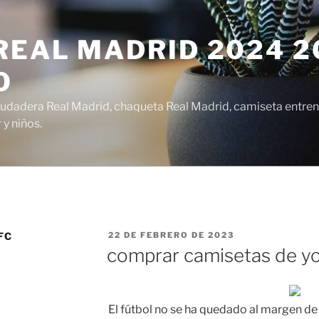
EAL MADRID 2024 20
O
udadera Real Madrid, chaqueta Real Madrid, camiseta entren
y niños.
PUBLICADO
FC
22 DE FEBRERO DE 2023
EL
comprar camisetas de y
El fútbol no se ha quedado al margen de