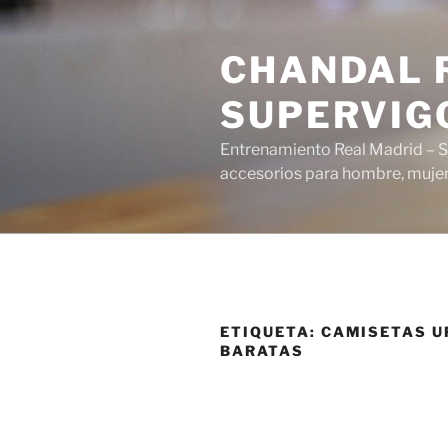
Saltar
al
CHANDAL R
contenido
SUPERVIG
Entrenamiento Real Madrid – S
accesorios para hombre, mujer 
ETIQUETA:
CAMISETAS U
BARATAS