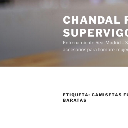
Saltar
al
CHANDAL R
contenido
SUPERVIG
Entrenamiento Real Madrid – S
accesorios para hombre, mujer 
ETIQUETA:
CAMISETAS F
BARATAS