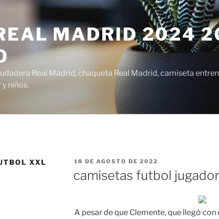
EAL MADRID 2024 20
O
udadera Real Madrid, chaqueta Real Madrid, camiseta entren
y niños.
PUBLICADO
UTBOL XXL
18 DE AGOSTO DE 2022
EL
camisetas futbol jugado
A pesar de que Clemente, que llegó con 