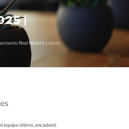
25 |
amiento Real Madrid y otros
res
el equipo último, encadenó