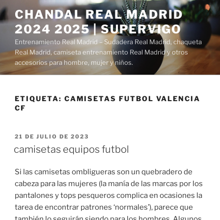
Saltar
CHANDAL REAL MADRID
al
2024 2025 | SUPERVIGO
contenido
Entrenamiento Real Madrid – Sudadera Real Madrid, chaqueta
Real Madrid, camiseta entrenamiento Real Madrid y otros
accesorios para hombre, mujer y niños.
ETIQUETA:
CAMISETAS FUTBOL VALENCIA
CF
PUBLICADO
21 DE JULIO DE 2023
EL
camisetas equipos futbol
Si las camisetas ombligueras son un quebradero de
cabeza para las mujeres (la manía de las marcas por los
pantalones y tops pesqueros complica en ocasiones la
tarea de encontrar patrones ‘normales’), parece que
también lo seguirán siendo para los hombres. Algunos