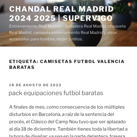
Saltar
CHANDAL REAL MADRID
al
2024 2025 | SUPERVIGO
contenido
Entrenamiento Real Madrid – Sudadera Real Madrid, chaqueta
Real Madrid, camiseta entrenamiento Real Madrid y otros
accesorios para hombre, mujer y niños.
ETIQUETA:
CAMISETAS FUTBOL VALENCIA
BARATAS
PUBLICADO
18 DE AGOSTO DE 2023
EL
pack equipaciones futbol baratas
A finales de mes, como consecuencia de los múltiples
disturbios en Barcelona, a raíz de la sentencia del
procés, el Clásico del Camp Nou tuvo que ser aplazado
al día 18 de diciembre. También tienes toda la libertad a
la hora de diseñar: ya sea en la parte delantera, trasera