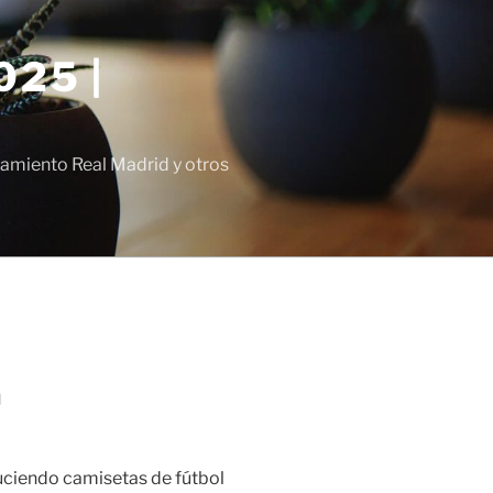
25 |
amiento Real Madrid y otros
a
uciendo camisetas de fútbol