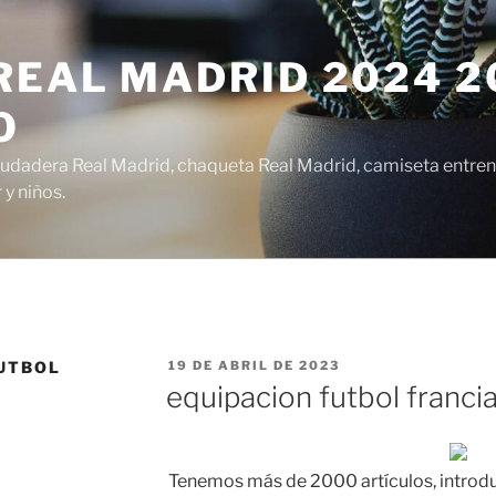
EAL MADRID 2024 20
O
udadera Real Madrid, chaqueta Real Madrid, camiseta entren
y niños.
PUBLICADO
UTBOL
19 DE ABRIL DE 2023
EL
equipacion futbol franci
Tenemos más de 2000 artículos, introd