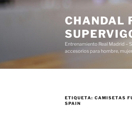
Saltar
al
CHANDAL R
contenido
SUPERVIG
Entrenamiento Real Madrid – S
accesorios para hombre, mujer 
ETIQUETA:
CAMISETAS F
SPAIN